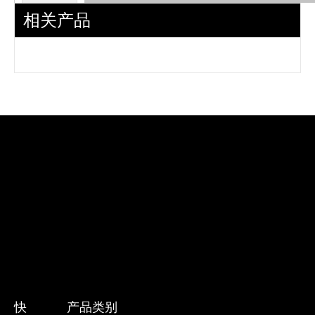
相关产品
面板标
一个品级
准：
面板制
造商：
京东方/HKC/友达/LG/群创/熊猫
快
产品类别