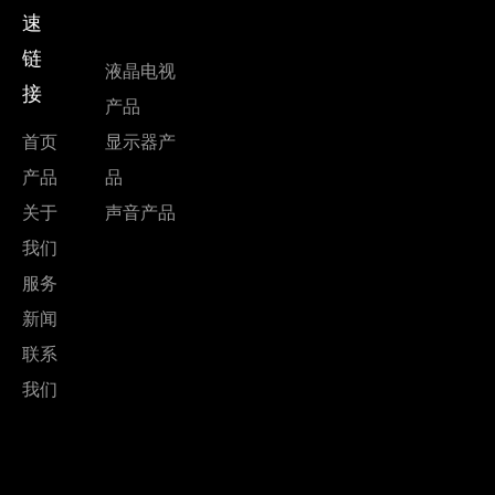
速
链
液晶电视
接
显示屏
产品
尺寸：
首页
显示器产
产品
品
关于
声音产品
24"/32"/39"/43"/50"
我们
服务
新闻
联系
我们
纵横
比：